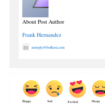
About Post Author
Frank Hernandez
noreply@bolhost.com
Happy
Sad
Sleepy
Excited