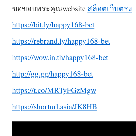
ขอขอบพระคุณwebsite
สล็อตเว็บตรง
https://bit.ly/happy168-bet
https://rebrand.ly/happy168-bet
https://wow.in.th/happy168-bet
http://gg.gg/happy168-bet
https://t.co/MRTyFGzMgw
https://shorturl.asia/JK8HB