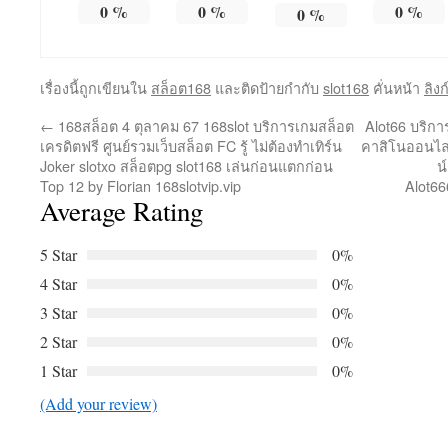
0
%
0
%
0
%
0
%
เรื่องนี้ถูกเขียนใน
สล็อต168
และติดป้ายกำกับ
slot168
คั่นหน้า
ลิง
←
168สล็อต 4 ตุลาคม 67 168slot บริการเกมสล็อต
Alot66 บริกา
เครดิตฟรี ศูนย์รวมเว็บสล็อต FC รู้ ไม่ต้องทำเทิร์น
คาสิโนออนไลน
Joker slotxo สล็อตpg slot168 เล่นก่อนแตกก่อน
น
Top 12 by Florian 168slotvip.vip
Alot6
Average Rating
5 Star
0%
4 Star
0%
3 Star
0%
2 Star
0%
1 Star
0%
(Add your review)