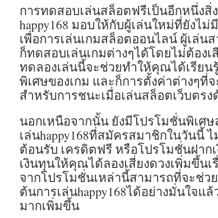
การทดสอบเล่นสล็อตฟรีเป็นอีกหนึ่งสิ่งที
happy168 มอบให้กับผู้เล่นใหม่ที่ยังไ
เพื่อการเล่นเกมสล็อตออนไลน์ ผู้เล่น
ก็ทดสอบเล่นเกมต่างๆได้โดยไม่ต้องเส
ทดลองเล่นนี้จะช่วยทำให้คุณได้เรียนรู้
พิเศษของเกม และก็การตั้งค่าต่างๆที่
สำหรับการชนะเมื่อเล่นสล็อตเว็บตรงด้
นอกเหนือจากนั้น ยังมีโปรโมชั่นพิเศษส
เล่นhappy168ที่สมัครสมาชิกในวันนี้ ไ
ต้อนรับ เครดิตฟรี หรือโปรโมชั่นฝากเง
เงินทุนให้คุณได้ลองเสี่ยงดวงเพิ่มขึ้น
จากโปรโมชั่นเหล่านี้สามารถที่จะช่วย
ต้นการเล่นhappy168ได้อย่างมั่นใจแล
มากเพิ่มขึ้น