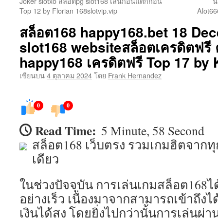
Joker slotxo สล็อตpg slot168 เล่นก่อนแตกก่อน
น
เนื้อหา
Top 12 by Florian 168slotvip.vip
Alot6
สล็อต168 happy168.bet 18 De
slot168 websiteสล็อตเครดิตฟรี ค
happy168 เครดิตฟรี Top 17 by K
เขียนบน
4 ตุลาคม 2024
โดย
Frank Hernandez
0
0
Read Time:
5 Minute, 58 Second
สล็อต168 เว็บตรง รวมเกมฮิตจากทุก
เดียว
ในช่วงปัจจุบัน การเล่นเกมสล็อต168ไ
อย่างเร็ว เนื่องมาจากสามารถเข้าถึงไ
เงินได้สูง โดยยิ่งไปกว่านั้นการเล่นผ่