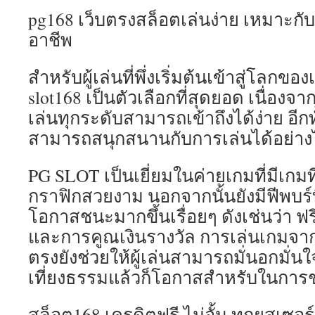
pg168 เว็บตรงสล็อตเล่นง่าย เหมาะกับม
อาชีพ
สำหรับผู้เล่นที่พึ่งเริ่มต้นเข้าสู่โลก
slot168 เป็นตัวเลือกที่สุดยอด เนื่องจา
เล่นทุกระดับสามารถเข้าถึงได้ง่าย อีก
สามารถสนุกสนานกับการเล่นได้อย่างไ
PG SLOT เป็นเยี่ยมในค่ายเกมที่มีเกมที
กราฟิกสวยงาม นอกจากนั้นยังมีฟีพบร์ที่
โอกาสชนะมากขึ้นเรื่อยๆ ดังเช่นว่า ฟ
และการคูณเงินรางวัล การเล่นเกมจาก
ตรงยังช่วยให้ผู้เล่นสามารถมั่นอกมั่น
เที่ยงธรรมแล้วก็โอกาสสำหรับในการชน
สล็อต168 เครดิตฟรี ไม่อั้น ทุกยูสเซอร