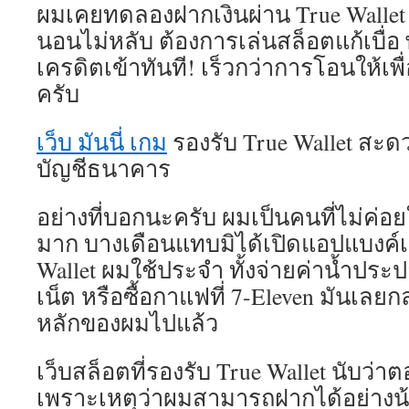
ผมเคยทดลองฝากเงินผ่าน True Wallet 
นอนไม่หลับ ต้องการเล่นสล็อตแก้เบื่อ 
เครดิตเข้าทันที! เร็วกว่าการโอนให้เพ
ครับ
เว็บ มันนี่ เกม
รองรับ True Wallet สะด
บัญชีธนาคาร
อย่างที่บอกนะครับ ผมเป็นคนที่ไม่ค่อ
มาก บางเดือนแทบมิได้เปิดแอปแบงค์เล
Wallet ผมใช้ประจำ ทั้งจ่ายค่าน้ำประปา
เน็ต หรือซื้อกาแฟที่ 7-Eleven มันเลยก
หลักของผมไปแล้ว
เว็บสล็อตที่รองรับ True Wallet นับว
เพราะเหตุว่าผมสามารถฝากได้อย่างน้อ