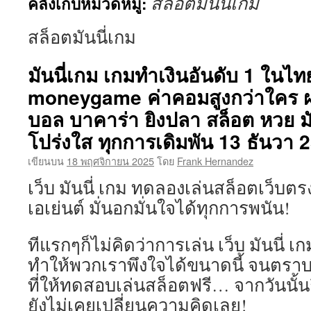
สล็อตมันนี่เกม
คลังเก็บหมวดหมู่:
เนื้อหา
สล็อตมันนี่เกม
มันนี่เกม เกมทำเงินอันดับ 1 ในไ
moneygame ค่าคอมสูงกว่าใคร ฝาก
บอล บาคาร่า ยิงปลา สล็อต หวย มั
โปร่งใส ทุกการเดิมพัน 13 ธันวา 
เขียนบน
18 พฤศจิกายน 2025
โดย
Frank Hernandez
เว็บ มันนี่ เกม ทดลองเล่นสล็อตเว็บตรงที
เอเย่นต์ มั่นอกมั่นใจได้ทุกการพนัน!
ทีแรกๆก็ไม่คิดว่าการเล่น เว็บ มันนี่
ทำให้พวกเราพึงใจได้ขนาดนี้ จนตราบเ
ที่ให้ทดสอบเล่นสล็อตฟรี… จากวันนั้นถ
ยังไม่เคยเปลี่ยนความคิดเลย!