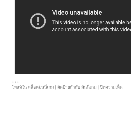
…
บน
โพสท์ใน
สล็อตมันนี่เกม
|
ติดป้ายกำกับ
มันนี่เกม
|
ปิดความเห็น
มัน
นี่
เกม
เกม
ทำ
เงิน
อันด