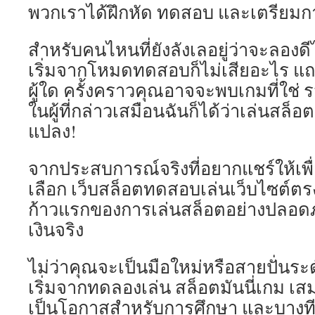
พวกเราได้ฝึกหัด ทดสอบ และเตรียมกา
สำหรับคนไหนที่ยังลังเลอยู่ว่าจะลอ
เริ่มจากโหมดทดสอบก็ไม่เสียอะไร แถม
ผู้ใด ครั้งคราวคุณอาจจะพบเกมที่ใช่ รว
ในผู้ที่กล่าวเสมือนฉันก็ได้ว่าเล่นสล็อ
แปลง!
จากประสบการณ์จริงที่อยากแชร์ให้เพื่
เลือก เว็บสล็อตทดสอบเล่นเว็บไซต์ตรง 
ก้าวแรกของการเล่นสล็อตอย่างปลอดภัย
เงินจริง
ไม่ว่าคุณจะเป็นมือใหม่หรือสายปั่นระ
เริ่มจากทดลองเล่น สล็อตมันนี่เกม เสม
เป็นโอกาสสำหรับการศึกษา และบางที