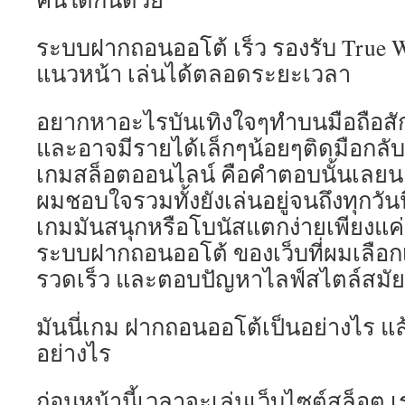
ระบบฝากถอนออโต้ เร็ว รองรับ True W
แนวหน้า เล่นได้ตลอดระยะเวลา
อยากหาอะไรบันเทิงใจๆทำบนมือถือสักอ
และอาจมีรายได้เล็กๆน้อยๆติดมือกลั
เกมสล็อตออนไลน์ คือคำตอบนั้นเลยนะคร
ผมชอบใจรวมทั้งยังเล่นอยู่จนถึงทุกวันนี
เกมมันสนุกหรือโบนัสแตกง่ายเพียงแค่น
ระบบฝากถอนออโต้ ของเว็บที่ผมเลือก
รวดเร็ว และตอบปัญหาไลฟ์สไตล์สมัยด
มันนี่เกม ฝากถอนออโต้เป็นอย่างไร แล้
อย่างไร
ก่อนหน้านี้เวลาจะเล่นเว็บไซต์สล็อต