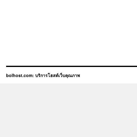
1
ใน
ไทย
Top
2
by
Jovi
mon
ค่า
คอม
สูง
กว่า
bolhost.com: บริการโฮสต์เว็บคุณภาพ
ใคร
ฝาก-
ถอน
ไม่มี
ขั้น
ต่ำ
บอล
บา
คา
ร่า
ยิง