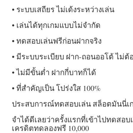
• ระบบเสถียร ไม่เด้งระหว่างเล่น
• เล่นได้ทุกเกมแบบไม่จำกัด
• ทดสอบเล่นฟรีก่อนฝากจริง
• มีระบบระเบียบ ฝาก-ถอนออโต้ ไม่ต
• ไม่มีขั้นต่ำ ฝากกี่บาทก็ได้
• ที่สำคัญเป็น โปร่งใส 100%
ประสบการณ์ทดสอบเล่น สล็อตมันนี่เก
จำได้ดีเลยว่าครั้งแรกที่เข้าไปทดสอบเล
เครดิตทดลองฟรี 10,000