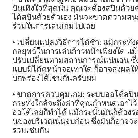
บันเทิงใจที่สุดนั้น คุณจะต้องสปินด้วยต
ได้สปินด้วยตัวเอง มันจะขาดความสนุก
ร่วมในการเล่นเกมไปเลย
• เปลี่ยนแปลงวิธีการได้ช้า: แม้กระทั
กลยุทธ์ในการเล่นก้าวหน้าเพียงใด แม้
ปรับเปลี่ยนตามสถานการณ์แน่นอน ซึ่ง
แบบมิได้ดูหน้าจอเท่าใด ก็อาจส่งผลใ
บกพร่องได้เช่นกันครับผม
• ขาดการควบคุมเกม: ระบบออโต้สปิน
กระทั่งใกล้จะถึงค่าที่คุณกำหนดเอาไว
ออโต้เลยก็ทำได้ แม้กระนั้นมันก็ต้อ
นของบริเวณนั้นจบก่อน ซึ่งมันก็อาจจ
รวมเช่นกัน