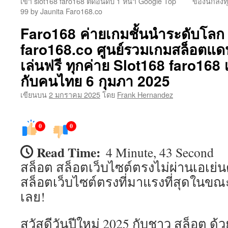
เข้า slot168 faro168 ติดอันดับ 1 หน้า Google Top
ของนักลงทุ
เนื้อหา
99 by Jaunita Faro168.co
Faro168 ค่ายเกมชั้นนำระดับโลก
faro168.co ศูนย์รวมเกมสล็อตแดน
เล่นฟรี ทุกค่าย Slot168 faro168 เ
กับคนไทย 6 กุมภา 2025
เขียนบน
2 มกราคม 2025
โดย
Frank Hernandez
0
0
Read Time:
4 Minute, 43 Second
สล็อต สล็อตเว็บไซต์ตรงไม่ผ่านเอเย่น
สล็อตเว็บไซต์ตรงที่มาแรงที่สุดในขณะ
เลย!
สวัสดีวันปีใหม่ 2025 กับชาว สล็อต ด้