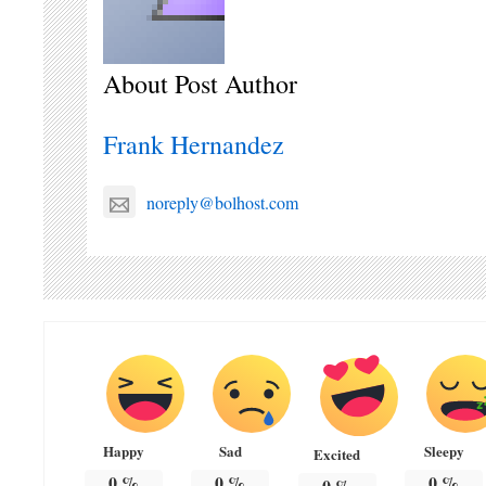
About Post Author
Frank Hernandez
noreply@bolhost.com
Happy
Sad
Sleepy
Excited
0
%
0
%
0
%
0
%