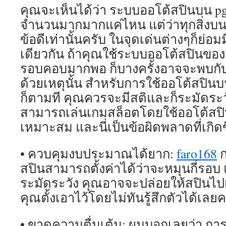
คุณจะเห็นได้ว่า ระบบออโต้สปินบน pgsl
จำนวนมากมากแค่ไหน แต่ว่าทุกสิ่งบนโ
ข้อดีเท่านั้นครับ ในจุดเด่นต่างๆก็ย่อม
เดียวกัน ถ้าคุณใช้ระบบออโต้สปินขอ
รอบคอบมากพอ ก็บางครั้งอาจจะพบกับ
ด้วยเหตุนั้น สำหรับการใช้ออโต้สปิ
ก็ตามที คุณควรจะมีสติและก็ระมัดระว
สามารถเล่นเกมสล็อตโดยใช้ออโต้สปิน
เหมาะสม และนี่เป็นข้อผิดพลาดที่เกิดข
• ควบคุมงบประมาณได้ยาก:
faro168
ก
สปินสามารถตั้งค่าได้ว่าจะหมุนกี่รอบ 
ระมัดระวัง คุณอาจจะปล่อยให้สปินไปเรื
คุณตั้งเอาไว้โดยไม่ทันรู้สึกตัวได้เลยค
• ขาดความตื่นเต้น: ผมบอกเลยว่า การ