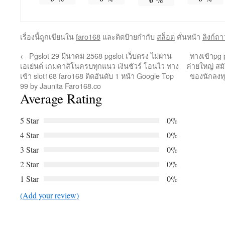
เรื่องนี้ถูกเขียนใน
faro168
และติดป้ายกำกับ
สล็อต
คั่นหน้า
ลิงก์ถ
←
Pgslot 29 มีนาคม 2568 pgslot เว็บตรง ไม่ผ่าน
ทางเข้าpg 
เอเย่นต์ เกมคาสิโนครบทุกแนว เงินชัวร์ โอนไว ทาง
ค่ายใหญ่ สม
เข้า slot168 faro168 ติดอันดับ 1 หน้า Google Top
ของนักลงทุ
99 by Jaunita Faro168.co
Average Rating
5 Star
0%
4 Star
0%
3 Star
0%
2 Star
0%
1 Star
0%
(Add your review)