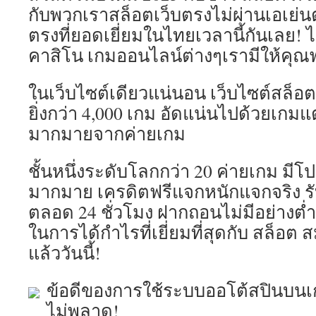
กับพวกเราสล็อตเว็บตรงไม่ผ่านเอเย่นต์
ตรงที่ยอดเยี่ยมในไทยเวลานี้กันเลย! 
คาสิโน เกมออนไลน์ต่างๆเรามีให้ค
ในเว็บไซต์เดียวแน่นอน เว็บไซต์สล็อ
ยิ่งกว่า 4,000 เกม อัดแน่นไปด้วยเกม
มากมายจากค่ายเกม
ชั้นหนึ่งระดับโลกกว่า 20 ค่ายเกม มี
มากมาย เครดิตฟรีแจกหนักแจกจริง รับโ
ตลอด 24 ชั่วโมง ฝากถอนไม่มีอย่างต่
ในการได้กำไรที่เยี่ยมที่สุดกับ สล็อต
แล้ววันนี้!
ข้อดีของการใช้ระบบออโต้สปินบนเกม
ไม่พลาด!