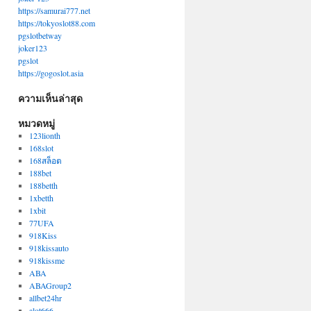
https://samurai777.net
https://tokyoslot88.com
pgslotbetway
joker123
pgslot
https://gogoslot.asia
ความเห็นล่าสุด
หมวดหมู่
123lionth
168slot
168สล็อต
188bet
188betth
1xbetth
1xbit
77UFA
918Kiss
918kissauto
918kissme
ABA
ABAGroup2
allbet24hr
alot666