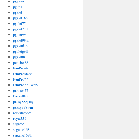
pgjoker
pgk44
pgslot
pgslot168
pgslot77
pgslot77.ltd
pgslot99
pgslot99.in
pgslotfish
pgslotgolf
pgslotth
pokebet88
PunPro66
PunPro66.tv
PunPro777
PunPro777.work
puntaek77
Pussy888
pussy888play
pussy888win
rockstar66m
royal558
sagame
sagame168
sagame168th