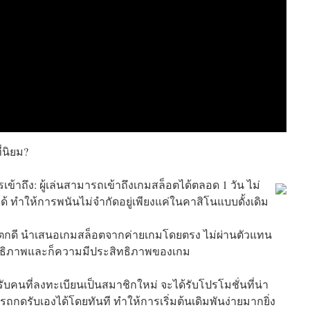
ี่นิยม?
ถึง: ผู้เล่นสามารถเข้าถึงเกมสล็อตได้ตลอด 1 วัน ไม่
ได้ ทำให้การพนันไม่จำกัดอยู่เพียงแค่ในคาสิโนแบบดั้งเดิม
ตกดี นำเสนอเกมสล็อตจากค่ายเกมโดยตรง ไม่ผ่านตัวแทน
สิทธิภาพและก็ความมีประสิทธิภาพของเกม
ับคนที่ลงทะเบียนเป็นสมาชิกใหม่ จะได้รับโปรโมชั่นที่น่า
ารถกดรับเองได้โดยทันที ทำให้การเริ่มต้นเดิมพันง่ายมากยิ่ง