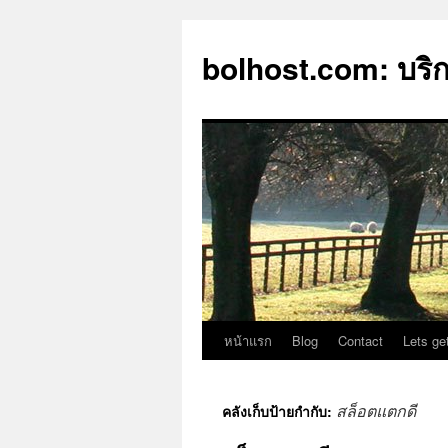
bolhost.com: บริ
หน้าแรก
Blog
Contact
Lets ge
ข้าม
ไป
สล็อตแตกดี
คลังเก็บป้ายกำกับ:
ยัง