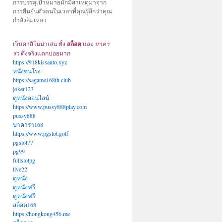
การบรรลุเป้าหมายมักมีสาเหตุมาจาก
การยืนยันตัวตนในเวลาที่คุณรู้สึกว่าคุณ
กำลังล้มเหลว
เว็บคาสิโนน่าเล่น ทั้ง
สล็อต
และ
บาคา
ร่า
ตึงจริงแตกบ่อยมาก
https://918kissauto.xyz
หนังชนโรง
https://sagame168th.club
joker123
ดูหนังออนไลน์
https://www.pussy888play.com
pussy888
บาคาร่า168
https://www.pgslot.golf
pgslot77
pg99
fullslotpg
live22
ดูหนัง
ดูหนังฟรี
ดูหนังฟรี
สล็อต168
https://hongkong456.me