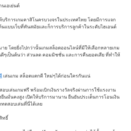
่านเอเย่นต์
ที่ให้บริการเกมคาสิโนครบวงจรในประเทศไทย โดยมีการแจก
บต้นแบบเว็บที่ทันสมัยและก็การบริการลูกค้าในระดับไฮเอนด์
าย โดยยิ่งไปกว่านั้นเกมสล็อตออนไลน์ที่มีให้เลือกหลายเกม
ีๆเป็นต้นว่า ส่วนลด คอมมิชชั่น และการคืนยอดเสีย ที่ทำให้
ี
เล่นเกม สล็อตแตกดี ใหม่ๆได้ก่อนใครกันแน่
อบเล่นเกมฟรี พร้อมเบิกเงินรางวัลจริงผ่านการใช้แรงงาน
ั่งยืนมั่นคงสูง เปิดให้บริการมานาน ยืนยันประเด็นการโอนเงิน
ดสอบเล่นที่นี่ได้เลย
ิทธิ์