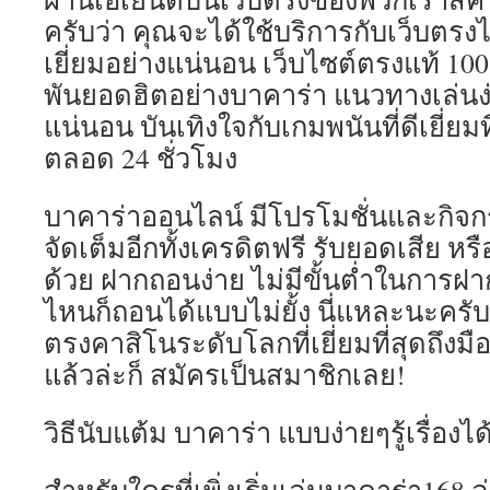
ครับว่า คุณจะได้ใช้บริการกับเว็บตรงไ
เยี่ยมอย่างแน่นอน เว็บไซต์ตรงแท้ 1
พันยอดฮิตอย่างบาคาร่า แนวทางเล่นง่
แน่นอน บันเทิงใจกับเกมพนันที่ดีเยี่ยมที่
ตลอด 24 ชั่วโมง
บาคาร่าออนไลน์ มีโปรโมชั่นและกิจก
จัดเต็มอีกทั้งเครดิตฟรี รับยอดเสีย หร
ด้วย ฝากถอนง่าย ไม่มีขั้นต่ำในการฝ
ไหนก็ถอนได้แบบไม่ยั้ง นี่แหละนะครับเ
ตรงคาสิโนระดับโลกที่เยี่ยมที่สุดถึง
แล้วล่ะก็ สมัครเป็นสมาชิกเลย!
วิธีนับแต้ม บาคาร่า แบบง่ายๆรู้เรื่องไ