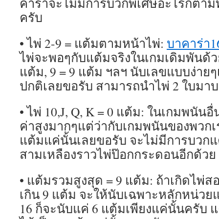
คาร่าจะไม่มีการบวกพิเศษอะไรก็ตามท
ครับ
• ไพ่ 2-9 = แต้มตามหน้าไพ่:
บาคาร่า1
ไพ่จะพอๆกับแต้มจริงในเกมเดิมพันด้วย 
แต้ม, 9 = 9 แต้ม ฯลฯ นับเลขแบบง่าย
ปกติเลยขอรับ สามารถนำไพ่ 2 ใบมาบว
• ไพ่ 10,J, Q, K = 0 แต้ม: ในเกมพนันอื
ค่าสูงมากๆแต่ว่ากับเกมพนันของพวกเรา
แต้มแค่นั้นเลยขอรับ จะไม่มีการบวกแต้
สามเหลืองราวไพ่ป๊อกกระดอนอีกด้วย
• แต้มรวมสูงสุด = 9 แต้ม: ถ้าเกิดไพ่
เกิน 9 แต้ม จะให้นับเฉพาะหลักหน่วยแค่
16 ก็จะนับแค่ 6 แต้มเพียงแค่นั้นครับ 