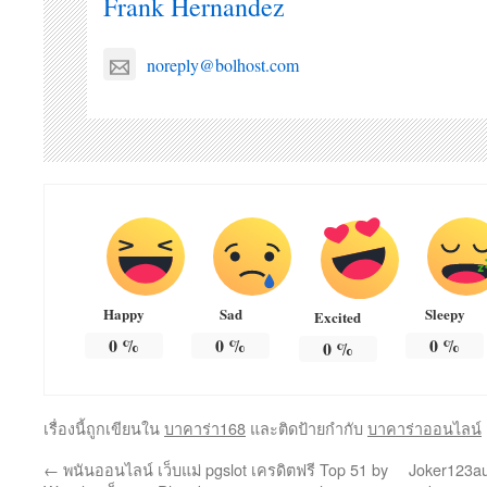
Frank Hernandez
noreply@bolhost.com
Happy
Sad
Sleepy
Excited
0
%
0
%
0
%
0
%
เรื่องนี้ถูกเขียนใน
บาคาร่า168
และติดป้ายกำกับ
บาคาร่าออนไลน์
←
พนันออนไลน์ เว็บแม่ pgslot เครดิตฟรี Top 51 by
Joker123a