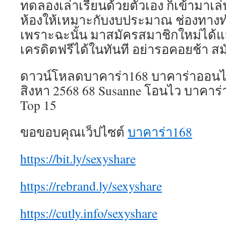
ทดลองเล่าเรียนด้วยตัวเอง ก็เข้ามาเล่
ห้องให้เหมาะกับงบประมาณ ช่องทาง
เพราะฉะนั้น มาสมัครสมาชิกใหม่ได้แล้ว
เครดิตฟรีได้ในทันที อย่ารอคอยช้า ส
ดาวน์โหลดบาคาร่า168 บาคาร่าออนไลน
สิงหา 2568 68 Susanne โอนไว บาคาร
Top 15
ขอขอบคุณเว็ปไซต์
บาคาร่า168
https://bit.ly/sexyshare
https://rebrand.ly/sexyshare
https://cutly.info/sexyshare