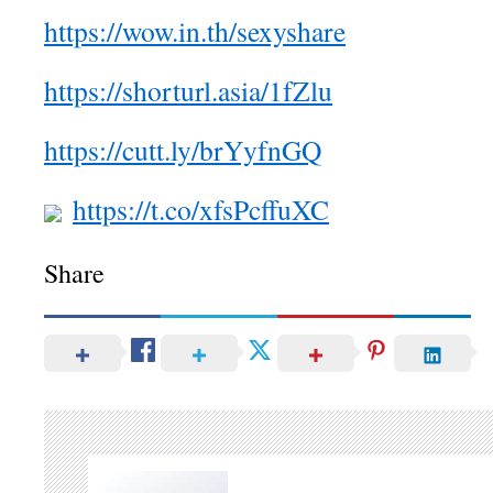
https://wow.in.th/sexyshare
https://shorturl.asia/1fZlu
https://cutt.ly/brYyfnGQ
https://t.co/xfsPcffuXC
Share