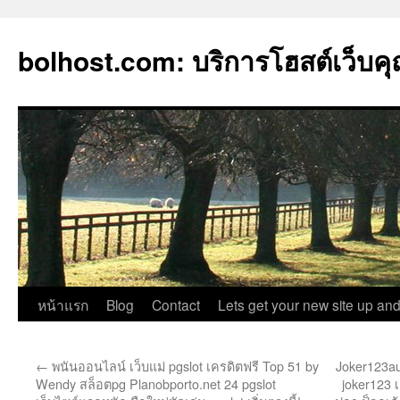
bolhost.com: บริการโฮสต์เว็บ
ข้าม
หน้าแรก
Blog
Contact
Lets get your new site up and
ไป
←
พนันออนไลน์ เว็บแม่ pgslot เครดิตฟรี Top 51 by
Joker123a
ยัง
Wendy สล็อตpg Planobporto.net 24 pgslot
joker123 เล