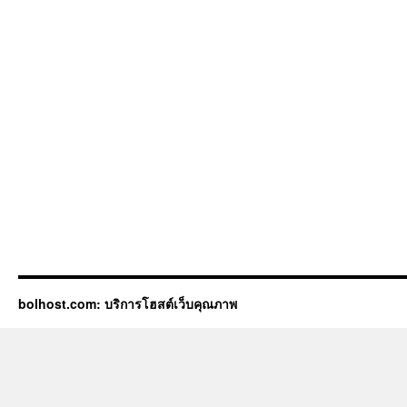
bolhost.com: บริการโฮสต์เว็บคุณภาพ