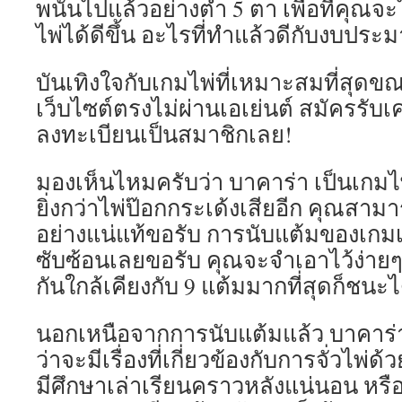
พนันไปแล้วอย่างต่ำ 5 ตา เพื่อที่คุณจ
ไพ่ได้ดีขึ้น อะไรที่ทำแล้วดีกับงบป
บันเทิงใจกับเกมไพ่ที่เหมาะสมที่สุดข
เว็บไซต์ตรงไม่ผ่านเอเย่นต์ สมัครรับเ
ลงทะเบียนเป็นสมาชิกเลย!
มองเห็นไหมครับว่า บาคาร่า เป็นเกมไพ่ท
ยิ่งกว่าไพ่ป๊อกกระเด้งเสียอีก คุณสามา
อย่างแน่แท้ขอรับ การนับแต้มของเกมเด
ซับซ้อนเลยขอรับ คุณจะจำเอาไว้ง่ายๆ
กันใกล้เคียงกับ 9 แต้มมากที่สุดก็ชนะ
นอกเหนือจากการนับแต้มแล้ว บาคาร่
ว่าจะมีเรื่องที่เกี่ยวข้องกับการจั่วไพ่
มีศึกษาเล่าเรียนคราวหลังแน่นอน หร