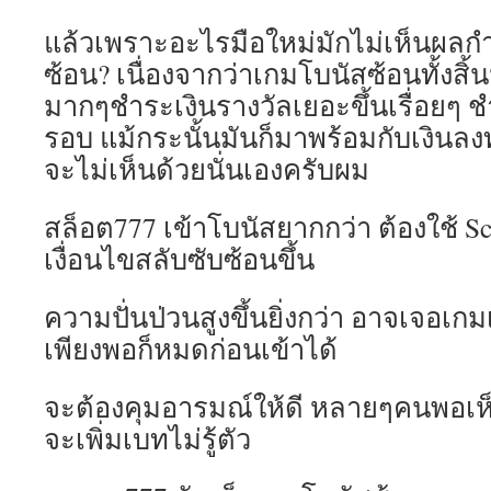
แล้วเพราะอะไรมือใหม่มักไม่เห็นผล
ซ้อน? เนื่องจากว่าเกมโบนัสซ้อนทั้งสิ้นน
มากๆชำระเงินรางวัลเยอะขึ้นเรื่อยๆ 
รอบ แม้กระนั้นมันก็มาพร้อมกับเงินล
จะไม่เห็นด้วยนั่นเองครับผม
สล็อต777 เข้าโบนัสยากกว่า ต้องใช้ Sc
เงื่อนไขสลับซับซ้อนขึ้น
ความปั่นป่วนสูงขึ้นยิ่งกว่า อาจเจอเกม
เพียงพอก็หมดก่อนเข้าได้
จะต้องคุมอารมณ์ให้ดี หลายๆคนพอเห
จะเพิ่มเบทไม่รู้ตัว