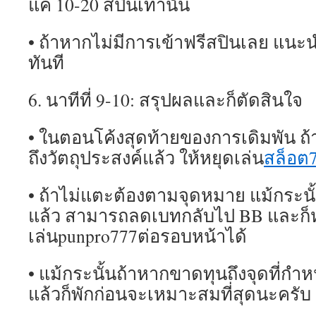
แค่ 10-20 สปินเท่านั้น
• ถ้าหากไม่มีการเข้าฟรีสปินเลย แนะ
ทันที
6. นาทีที่ 9-10: สรุปผลและก็ตัดสินใจ
• ในตอนโค้งสุดท้ายของการเดิมพัน ถ
ถึงวัตถุประสงค์แล้ว ให้หยุดเล่น
สล็อต
• ถ้าไม่แตะต้องตามจุดหมาย แม้กระนั
แล้ว สามารถลดเบทกลับไป BB และก็หล
เล่นpunpro777ต่อรอบหน้าได้
• แม้กระนั้นถ้าหากขาดทุนถึงจุดที่กำห
แล้วก็พักก่อนจะเหมาะสมที่สุดนะครับ