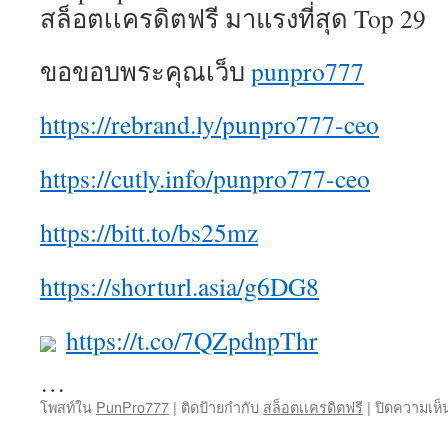
สล็อตเเครดิตฟรี มาแรงที่สุด Top 29
ขอขอบพระคุณเว็บ
punpro777
https://rebrand.ly/punpro777-ceo
https://cutly.info/punpro777-ceo
https://bitt.to/bs25mz
https://shorturl.asia/g6DG8
https://t.co/7QZpdnpThr
…
โพสท์ใน
PunPro777
|
ติดป้ายกำกับ
สล็อตเเครดิตฟรี
|
ปิดความเห็