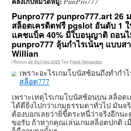
PunPro777
คลังเก็บหมวดหมู่:
เนื้อหา
Punpro777 punpro777.art 26 
สล็อตเครดิตฟรี pgslot อันดับ 1
แคชแบ็ค 40% มีใบอนุญาติ ถอนไม่อั
punpro777 ลุ้นกำไรเน้นๆ แบบสาย
Willian
เขียนบน
26 ธันวาคม 2025
โดย
Frank Hernandez
เพราะอะไรเกมโบนัสซ้อนถึงทำกำไร
สล็อต777
เพราะเหตุไรเกมโบนัสซ้อนบน สล็อตเ
ได้ดียิ่งไปกว่าเกมธรรมดาทั่วไป มันจร
ต้องบอกเลยว่ายิ่ขี้ตระหนี่ว่าจริงอีกนะ
ขอรับ ถ้าหากคุณเล่นเกมสล็อตปกติ เมื
ก็คือจบตานั้นๆ