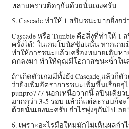
หลายคราวติดๆกันด้วยนั่นเองครับ
5. Cascade ทำให้ 1 สปินชนะมากยิ่งกว่า 
Cascade หรือ Tumble คือสิ่งที่ทำให้ 1 
ครั้งได้! ในเกมโบนัสซ้อนนั้น หากเกมม
ทำให้การชนะแล้วเครื่องหมายเดิมหา
ตกลงมา ทำให้คุณมีโอกาสชนะซ้ำในสป
ถ้าเกิดตัวเกมมีทั้งยัง Cascade แล้วก็ต
ว่ายิ่งเพิ่มอัตราการชนะเพิ่มขึ้นเรื่อยๆ
punpro777 นอกเหนือจากนี้ สปินเดียวบ
มากกว่า 3-5 รอบ แล้วก็แต่ละรอบก็จะโ
ด้วยนั่นเองนะครับ กำไรพุ่งๆกันไปเลย
6. เพราะอะไรมือใหม่มักไม่เห็นผลกำ