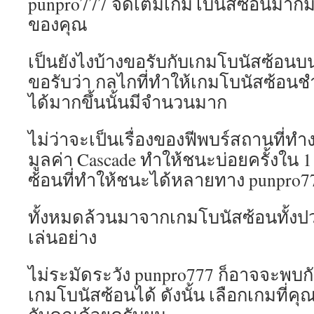
punpro777 จัดเต็มเกมโบนัสซ้อนมากม
ของคุณ
เป็นยังไงบ้างขอรับกับเกมโบนัสซ้อนบ
ขอรับว่า กลไกที่ทำให้เกมโบนัสซ้อนช
ได้มากขึ้นนั้นมีจำนวนมาก
ไม่ว่าจะเป็นเรื่องของฟีพบร์สถานที่ทำง
มูลค่า Cascade ทำให้ชนะบ่อยครั้งใน 1
ซ้อนที่ทำให้ชนะได้หลายทาง punpro7
ทั้งหมดล้วนมาจากเกมโบนัสซ้อนทั้งปวง
เล่นอย่าง
ไม่ระมัดระวัง punpro777 ก็อาจจะพบก
เกมโบนัสซ้อนได้ ดังนั้น เลือกเกมที