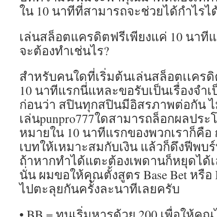
ใน 10 นาทีที่สามารถจะช่วยได้กำไรไ
เล่นสล็อตแครดิตฟรีเพียงแค่ 10 นาที
จะต้องทำเช่นไร?
สำหรับคนใดที่เริ่มต้นเล่นสล็อตเเครด
10 นาทีแรกนี่แหละขอรับเป็นเรื่องจำเป็
ก่อนว่า สปินทุกสปินมีอิสรภาพต่อกัน ไ
เล่นpunpro777ใดสามารถล็อกผลประโยชน
หมายใน 10 นาทีแรกของพวกเราก็คือ ก
เบทให้เหมาะสมกับเงิน แล้วก็ดึงฟีพบร์ที
ถ้าหากทำได้แตะต้องเพดานก็หยุดได้เลย
นั่น ผมขอให้คุณตั้งสูตร Base Bet หรื
ไปตะลุยกันครั้งละนาทีเลยครับ
• BB = ทุนเริ่มหารด้วย 200 เพื่อให้ค