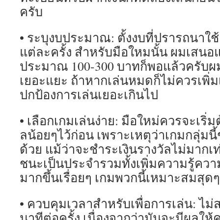
ครับ
• ระบุงบประมาณ: ตั้งงบที่ปรารถนาใช้
แต่ละครั้ง สำหรับมือใหมนั้น ผมเสนอแ
ประมาณ 100-300 บาทก็พอแล้วครับผม
เยอะแยะ ถ้าหากเล่นหมดก็ไม่ควรเพิ่มเต
ปกป้องการเล่นเยอะเกินไป
• เลือกเกมเล่นง่าย: มือใหม่ควรจะเริ่มต
ลน้อยๆไว้ก่อน เพราะเหตุว่าเกมกลุ่มนี
ด้วย แม้ว่าจะชำระเงินรางวัลไม่มากเท
ชนะเป็นประจำรวมทั้งเพิ่มความรู้ควา
มากขึ้นเรื่อยๆ เกมพวกนี้เหมาะสมสุด
• ควบคุมเวลาสำหรับเพื่อการเล่น: ไม่
นาทีต่อครั้ง เนื่องจากว่ามันจะมีผลให้