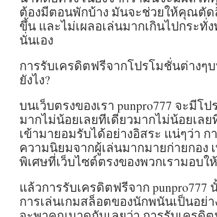
ต้องมีตอนพักบ้าง มันจะช่วยให้คุณตั
ขึ้น และไม่เผลอเล่นมากเกินไปกระทั
นั่นเอง
การรับเครดิตฟรีจากโปรโมชั่นต่างๆบ
ยังไง?
บนเว็บตรงของเรา punpro777 จะมีโป
มากไม่น้อยเลยทีเดียวมากไม่น้อยเลย
เข้ามายอมรับได้อย่างอิสระ แน่ๆว่า กา
ความนิยมจากผู้เล่นมากมายก่ายกอง เพ
พิเศษที่เว็บไซต์ตรงของพวกเรามอบให
แล้วการรับเครดิตฟรีจาก punpro777 นั
การเล่นเกมสล็อตของนักพนันเป็นอย่า
จะพาคุณมาดูกันเลยว่า การรับเครดิต