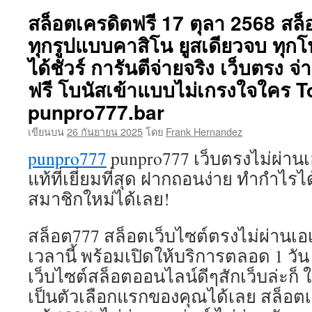
สล็อตเครดิตฟรี 17 ตุลา 2568 สล
ทุกรูปแบบคาสิโน ยูสเดียวจบ ทุกโ
ได้ชัวร์ การันตีจ่ายจริง เว็บตรง จ
ฟรี โบนัสเข้าแบบไม่เกรงใจใคร T
punpro777.bar
เขียนบน
26 กันยายน 2025
โดย
Frank Hernandez
punpro777
punpro777 เว็บตรงไม่ผ่านเ
แท้ที่เยี่ยมที่สุด ฝากถอนง่าย ทำกำไรไ
สมาชิกใหม่ได้เลย!
สล็อต777 สล็อตเว็บไซต์ตรงไม่ผ่านเอเย
เวลานี้ พร้อมเปิดให้บริการตลอด 1 ว
เว็บไซต์สล็อตออนไลน์ดีๆสักเว็บล่ะก็
เป็นตัวเลือกแรกของคุณได้เลย สล็อตเว