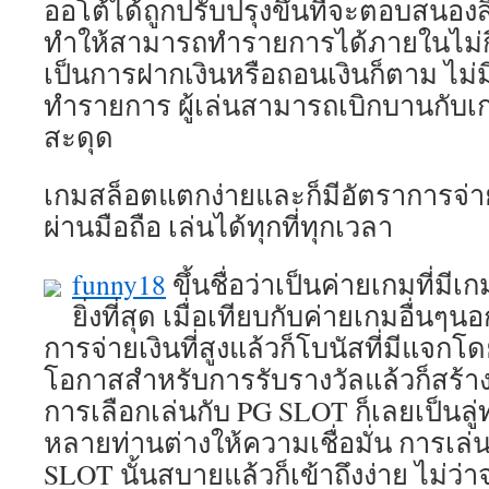
ออโต้ได้ถูกปรับปรุงขึ้นที่จะตอบสนองสิ่
ทำให้สามารถทำรายการได้ภายในไม่กี่
เป็นการฝากเงินหรือถอนเงินก็ตาม ไม่
ทำรายการ ผู้เล่นสามารถเบิกบานกับเกม
สะดุด
เกมสล็อตแตกง่ายและก็มีอัตราการจ่ายท
ผ่านมือถือ เล่นได้ทุกที่ทุกเวลา
funny18
ขึ้นชื่อว่าเป็นค่ายเกมที่มี
ยิ่งที่สุด เมื่อเทียบกับค่ายเกมอื่นๆน
การจ่ายเงินที่สูงแล้วก็โบนัสที่มีแจกโ
โอกาสสำหรับการรับรางวัลแล้วก็สร้า
การเลือกเล่นกับ PG SLOT ก็เลยเป็นลู่ท
หลายท่านต่างให้ความเชื่อมั่น การเล
SLOT นั้นสบายแล้วก็เข้าถึงง่าย ไม่ว่า