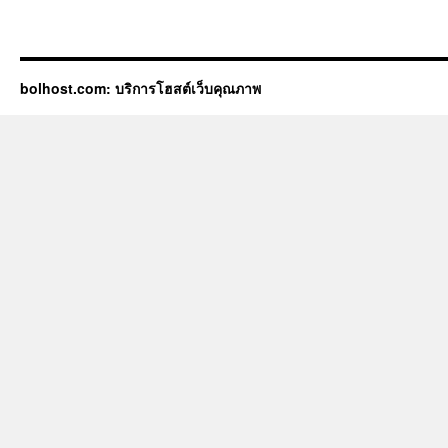
bolhost.com: บริการโฮสต์เว็บคุณภาพ