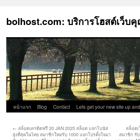
bolhost.com: บริการโฮสต์เว็บ
ข้าม
หน้าแรก
Blog
Contact
Lets get your new site up and
ไป
←
สล็อตเครดิตฟรี 20 JAN 2025 สล็อต แจกโบนัส
สล็อตเ
ยัง
สูงที่สุดในไทย สมาชิกใหม่รับ 1000 แจกโปรตั้งใจมา
สมาชิก รับ