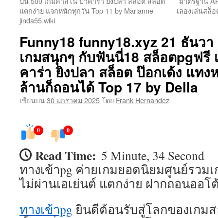
ปั่น 500 เกมคาสิโน บาคาร่า ยิงปลา สล็อต สล็อต
มาตรฐาน API
เนื้อหา
แตกง่าย แจกหนักทุกวัน Top 11 by Marianne
เลองเล่นสล็อต
jinda55.wiki
Funny18 funny18.xyz 21 ธันวา
เกมสนุกๆ กับฟันนี่18 สล็อตpgฟรี 
คาร่า ยิงปลา สล็อต ป๊อกเด้ง แท
ล้านก็ถอนได้ Top 17 by Della
เขียนบน
30 มกราคม 2025
โดย
Frank Hernandez
0
0
Read Time:
5 Minute, 34 Second
ทางเข้าpg ค่ายเกมยอดนิยมศูนย์รวมเ
ไม่ผ่านเอเย่นต์ แตกง่าย ฝากถอนออโต
ทางเข้าpg
ยินดีต้อนรับสู่โลกของเกมส