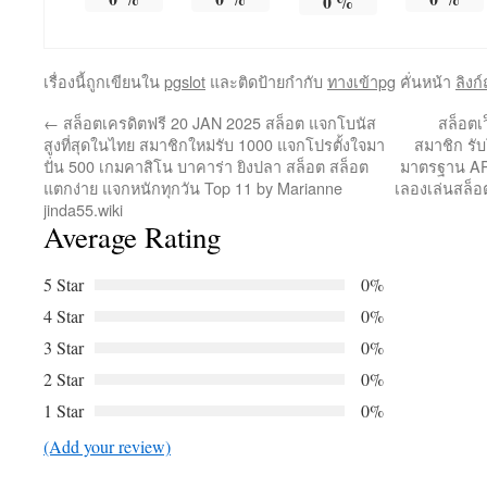
0
%
เรื่องนี้ถูกเขียนใน
pgslot
และติดป้ายกำกับ
ทางเข้าpg
คั่นหน้า
ลิงก
←
สล็อตเครดิตฟรี 20 JAN 2025 สล็อต แจกโบนัส
สล็อตเ
สูงที่สุดในไทย สมาชิกใหม่รับ 1000 แจกโปรตั้งใจมา
สมาชิก รับ
ปั่น 500 เกมคาสิโน บาคาร่า ยิงปลา สล็อต สล็อต
มาตรฐาน API
แตกง่าย แจกหนักทุกวัน Top 11 by Marianne
เลองเล่นสล็อต
jinda55.wiki
Average Rating
5 Star
0%
4 Star
0%
3 Star
0%
2 Star
0%
1 Star
0%
(Add your review)