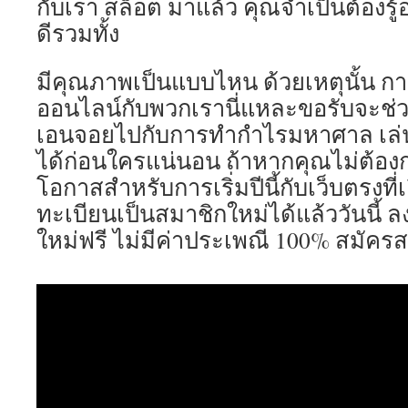
กับเรา สล็อต มาแล้ว คุณจำเป็นต้องรู้อย
ดีรวมทั้ง
มีคุณภาพเป็นแบบไหน ด้วยเหตุนั้น การ
ออนไลน์กับพวกเรานี่แหละขอรับจะช่ว
เอนจอยไปกับการทำกำไรมหาศาล เล่นเ
ได้ก่อนใครแน่นอน ถ้าหากคุณไม่ต้อ
โอกาสสำหรับการเริ่มปีนี้กับเว็บตรงที่เย
ทะเบียนเป็นสมาชิกใหม่ได้แล้ววันนี้ 
ใหม่ฟรี ไม่มีค่าประเพณี 100% สมัคร