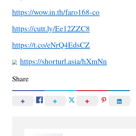
https://wow.in.th/faro168-co
https://cutt.ly/Ee12ZZC8
https://t.co/eNrQ4EdsCZ
https://shorturl.asia/hXmNn
Share