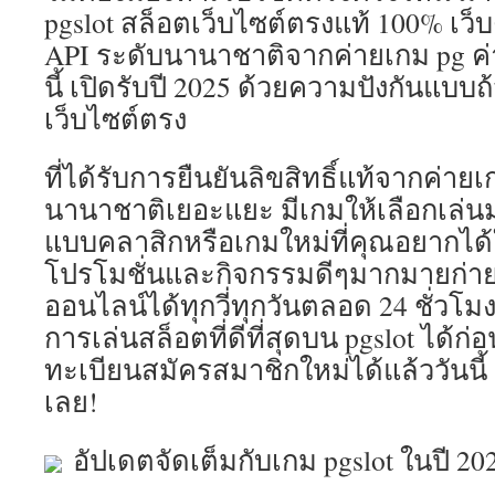
pgslot สล็อตเว็บไซต์ตรงแท้ 100% เว็บ
API ระดับนานาชาติจากค่ายเกม pg ค่ายเ
นี้ เปิดรับปี 2025 ด้วยความปังกันแบบ
เว็บไซต์ตรง
ที่ได้รับการยืนยันลิขสิทธิ์แท้จากค่า
นานาชาติเยอะแยะ มีเกมให้เลือกเล่นม
แบบคลาสิกหรือเกมใหม่ที่คุณอยากได้
โปรโมชั่นและกิจกรรมดีๆมากมายก่าย
ออนไลน์ได้ทุกวี่ทุกวันตลอด 24 ชั่วโ
การเล่นสล็อตที่ดีที่สุดบน pgslot ได้
ทะเบียนสมัครสมาชิกใหม่ได้แล้ววันนี้
เลย!
อัปเดตจัดเต็มกับเกม pgslot ในปี 2