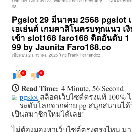
Dominic โจ๊กเกอร์123 Jokerasia.net 20 February
เล่นฟรี ทุกค
เนื้อหา
68
Pgslot 29 มีนาคม 2568 pgslot เว
เอเย่นต์ เกมคาสิโนครบทุกแนว เงิ
เข้า slot168 faro168 ติดอันดับ 
99 by Jaunita Faro168.co
เขียนบน
2 มกราคม 2025
โดย
Frank Hernandez
0
0
Read Time:
4 Minute, 56 Second
pgslot
สล็อตเว็บไซต์ตรงแท้ 100% ไม
ระดับโลกจากค่าย pg สนุกสนานได้วั
เป็นสมาชิกใหม่ได้เลย!
ไม่ต้องมองหาเว็บไซต์ตรงตรงไหน มาล