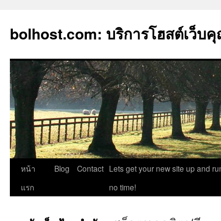
bolhost.com: บริการโฮสต์เว็บ
ข้าม
หน้า
Blog
Contact
Lets get your new site up and ru
ไป
แรก
no time!
ยัง