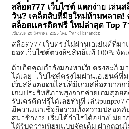
สล็อต777 เว็บไซต์ แตกง่าย เล่นส
วัน? เคล็ดลับที่มือใหม่ห้ามพลาด! 
สล็อตเเครดิตฟรี ใหม่ล่าสุด Top 
เขียนบน
23 สิงหาคม 2025
โดย
Frank Hernandez
สล็อต777 เว็บตรงไม่ผ่านเอเย่นต์ที่มาแรง
ยอดเว็บไซต์ตรงลิขสิทธิ์แท้ 100% จัด
ถ้าเกิดคุณกำลังมองหาเว็บตรงล่ะก็ 
ได้เลย! เว็บไซต์ตรงไม่ผ่านเอเย่นต์ที่ม
เว็บสล็อตออนไลน์ที่มีเกมสล็อตมากกว่
เกมประสิทธิภาพสูงจากค่ายเกมสุดยอ
รับเครดิตฟรีได้เลยทันที เล่นpunpro77
มีความน่าเชื่อถือรวมทั้งความปลอดภั
สมาชิกง่าย เริ่มได้กำไรได้อย่างไม่ยา
ได้รับความนิยมแบบจัดเต็ม ฝากถอนไม่