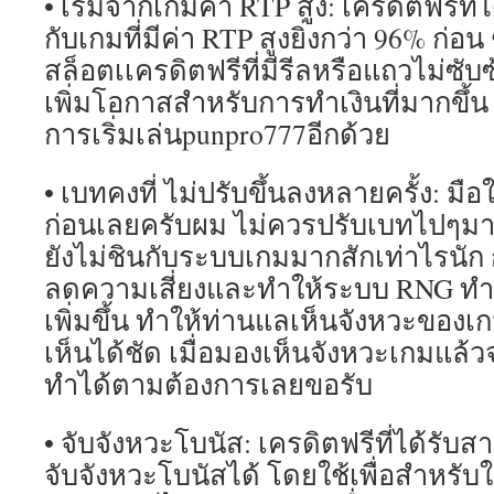
• เริ่มจากเกมค่า RTP สูง: เครดิตฟรีที่
กับเกมที่มีค่า RTP สูงยิ่งกว่า 96% ก่อน
สล็อตเเครดิตฟรีที่มีรีลหรือแถวไม่ซับซ
เพิ่มโอกาสสำหรับการทำเงินที่มากขึ้น 
การเริ่มเล่นpunpro777อีกด้วย
• เบทคงที่ ไม่ปรับขึ้นลงหลายครั้ง: มือ
ก่อนเลยครับผม ไม่ควรปรับเบทไปๆมา
ยังไม่ชินกับระบบเกมมากสักเท่าไรนัก
ลดความเสี่ยงและทำให้ระบบ RNG ทำ
เพิ่มขึ้น ทำให้ท่านแลเห็นจังหวะของเ
เห็นได้ชัด เมื่อมองเห็นจังหวะเกมแล้
ทำได้ตามต้องการเลยขอรับ
• จับจังหวะโบนัส: เครดิตฟรีที่ได้รั
จับจังหวะโบนัสได้ โดยใช้เพื่อสำหรั