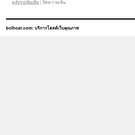
บน
คลังรูปเพิ่มเติม
|
ปิดความเห็น
Punpro777
justformami.com
3
กันยา
bolhost.com: บริการโฮสต์เว็บคุณภาพ
25
สล็อต777
เว็บไซต์
แตก
ง่าย
เล่น
สล็อต
ยัง
ไง
ให้
แตก
ทุก
วัน?
เคล็ด
ลับ
ที่
มือ
ใหม่