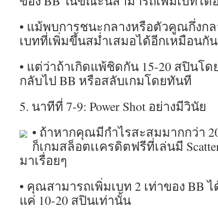
ของ BB ในขณะนี้สามารถเพิ่มเบทได้อี
• แม้พบการชนะกลางหรือตัวคูณกึ่งก
เบทที่เพิ่มขึ้นสม่ำเสมอได้อีกเหมือนกัน
• แต่ว่าถ้าเกิดแพ้ชิดกัน 15-20 สปินโด
กลับไป BB หรือสลับเกมโดยทันที
5. นาทีที่ 7-9: Power Shot อย่างมีวินัย
• ถ้าหากคุณมีกำไรสะสมมากกว่า 20
ก็เกมสล็อตเเครดิตฟรีที่เล่นมี Scatt
มาเรื่อยๆ
• คุณสามารถเพิ่มเบท 2 เท่าของ BB ได้
แค่ 10-20 สปินเท่านั้น