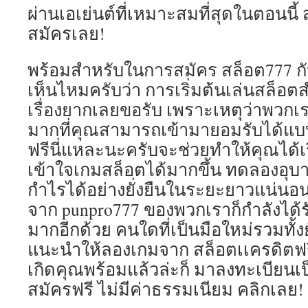
ผ่านเอเย่นต์ที่เหมาะสมที่สุดในตอนนี
สมัครเลย!
พร้อมสำหรับในการสมัคร สล็อต777 กั
เห็นไหมครับว่า การเริ่มต้นเล่นสล็อตส
เรื่องยากเลยขอรับ เพราะเหตุว่าพวกเ
มากที่คุณสามารถเข้ามายอมรับได้แบ
ฟรีนี่แหละนะครับจะช่วยทำให้คุณได้เ
เข้าใจเกมสล็อตได้มากขึ้น ทดลองอุบา
กำไรได้อย่างยั่งยืนในระยะยาวแน่นอน ย
จาก punpro777 ของพวกเราก็กำลังได้
มากอีกด้วย คนใดที่เป็นมือใหม่รวมทั้งย
แนะนำให้ลองเกมจาก สล็อตเเครดิตฟรี
เกิดคุณพร้อมแล้วล่ะก็ มาลงทะเบียนเ
สมัครฟรี ไม่มีค่าธรรมเนียม คลิกเลย!