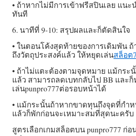
• ถ้าหากไม่มีการเข้าฟรีสปินเลย แนะ
ทันที
6. นาทีที่ 9-10: สรุปผลและก็ตัดสินใจ
• ในตอนโค้งสุดท้ายของการเดิมพัน ถ
ถึงวัตถุประสงค์แล้ว ให้หยุดเล่น
สล็อต
• ถ้าไม่แตะต้องตามจุดหมาย แม้กระนั
แล้ว สามารถลดเบทกลับไป BB และก็หล
เล่นpunpro777ต่อรอบหน้าได้
• แม้กระนั้นถ้าหากขาดทุนถึงจุดที่กำห
แล้วก็พักก่อนจะเหมาะสมที่สุดนะครับ
สูตรเลือกเกมสล็อตบน punpro777 ก่อน