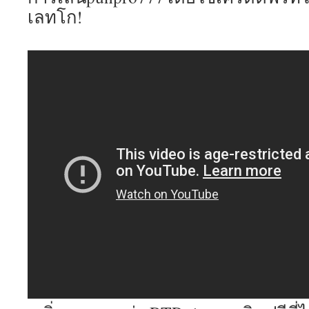
เลทโก!