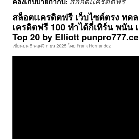
สล็อตเเครดิตฟรี
คลังเก็บป้ายกำกับ:
เนื้อหา
สล็อตเเครดิตฟรี เว็บไซต์ตรง ทดล
เครดิตฟรี 100 ทำได้กี่เทิร์น พนัน 
Top 20 by Elliott punpro777.ce
เขียนบน
5 พฤศจิกายน 2025
โดย
Frank Hernandez