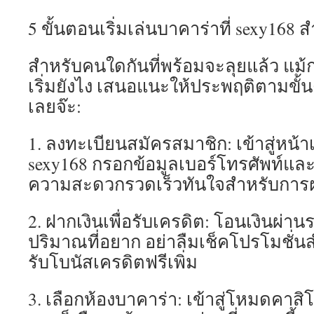
5 ขั้นตอนเริ่มเล่นบาคาร่าที่ sexy168
สำหรับคนใดกันที่พร้อมจะลุยแล้ว แม้กร
เริ่มยังไง เสนอแนะให้ประพฤติตามขั้น
เลยจ๊ะ:
1. ลงทะเบียนสมัครสมาชิก: เข้าสู่หน้
sexy168 กรอกข้อมูลเบอร์โทรศัพท์และเล
ความสะดวกรวดเร็วทันใจสำหรับการฝา
2. ฝากเงินเพื่อรับเครดิต: โอนเงินผ่
ปริมาณที่อยาก อย่าลืมเช็คโปรโมชั่นส
รับโบนัสเครดิตฟรีเพิ่ม
3. เลือกห้องบาคาร่า: เข้าสู่โหมดคาส