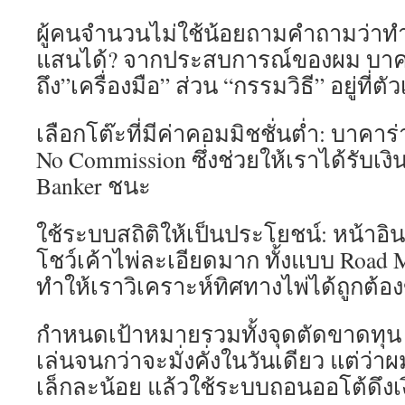
ผู้คนจำนวนไม่ใช้น้อยถามคำถามว่าท
แสนได้? จากประสบการณ์ของผม บาค
ถึง”เครื่องมือ” ส่วน “กรรมวิธี” อยู่ที่ต
เลือกโต๊ะที่มีค่าคอมมิชชั่นต่ำ: บาคา
No Commission ซึ่งช่วยให้เราได้รับเงิ
Banker ชนะ
ใช้ระบบสถิติให้เป็นประโยชน์: หน้าอ
โชว์เค้าไพ่ละเอียดมาก ทั้งแบบ Road
ทำให้เราวิเคราะห์ทิศทางไพ่ได้ถูกต้องข
กำหนดเป้าหมายรวมทั้งจุดตัดขาดทุน (
เล่นจนกว่าจะมั่งคั่งในวันเดียว แต่ว่
เล็กละน้อย แล้วใช้ระบบถอนออโต้ดึงเงิ