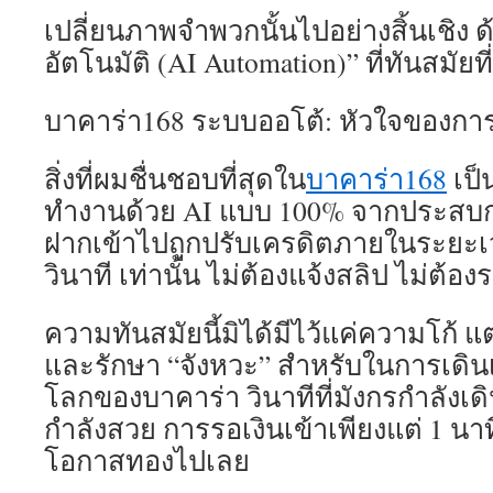
เปลี่ยนภาพจำพวกนั้นไปอย่างสิ้นเชิง
อัตโนมัติ (AI Automation)” ที่ทันสมัยที
บาคาร่า168 ระบบออโต้: หัวใจของการ
สิ่งที่ผมชื่นชอบที่สุดใน
บาคาร่า168
เป็
ทำงานด้วย AI แบบ 100% จากประสบกา
ฝากเข้าไปถูกปรับเครดิตภายในระยะเว
วินาที เท่านั้น ไม่ต้องแจ้งสลิป ไม่ต้
ความทันสมัยนี้มิได้มีไว้แค่ความโก้ แ
และรักษา “จังหวะ” สำหรับในการเดินเ
โลกของบาคาร่า วินาทีที่มังกรกำลังเด
กำลังสวย การรอเงินเข้าเพียงแต่ 1 น
โอกาสทองไปเลย