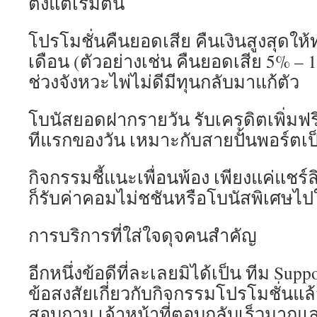
ตั้งแต่เริ่มต้น
โปรโมชั่นคืนยอดเสีย คืนเงินสูงสุดให้
เดือน (ตัวอย่างเช่น คืนยอดเสีย 5% – 1
ช่วงจังหวะไพ่ไม่ดีมีทุนกลับมาแก้ตัว
โบนัสยอดฝากรายวัน รับเครดิตเพิ่มฟร
ทีแรกของวัน เหมาะกับสายปั้นพอร์ตเ
กิจกรรมชี้แนะเพื่อนพ้อง เพียงแค่แชร
ก็รับค่าคอมไม่ชชันหรือโบนัสพิเศษไป
การบริการที่ใส่ใจดุจคนสำคัญ
อีกหนึ่งข้อดีที่ละเลยมิได้เป็น ทีม Sup
ข้อสงสัยเกี่ยวกับกิจกรรมโปรโมชั่นแล
สอบถาม เจ้าหน้าที่ตอบกลับเร็วมากแล