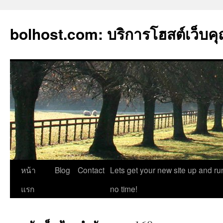
bolhost.com: บริการโฮสต์เว็บ
ข้าม
หน้า
Blog
Contact
Lets get your new site up and ru
ไป
แรก
no time!
ยัง